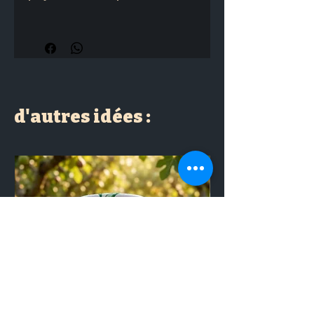
Dimensions approximatives : 2.5 x 
2 cm
d'autres idées :