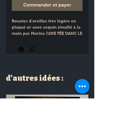
Commander et payer
Boucles d'oreilles très légère en 
plaqué or avec sequin émaillé à la 
main par Marina (UNE FÉE DANS LE 
JARDIN).
Diamètre 4 cm
d'autres idées :
Longueur 5.5 cm