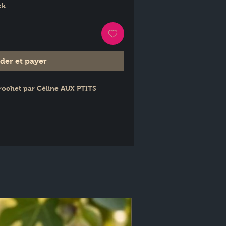
ck
er et payer
crochet par Céline AUX PTITS 