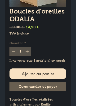
Boucles d'oreilles
ODALIA
Prix
Prix
 29,00 € 
14,50 €
original
promotionnel
TVA Incluse
Quantité
*
Il ne reste que 1 article(s) en stock
Ajouter au panier
Commander et payer
Boucles d'oreilles réalisées 
artisanalement par Émilie  