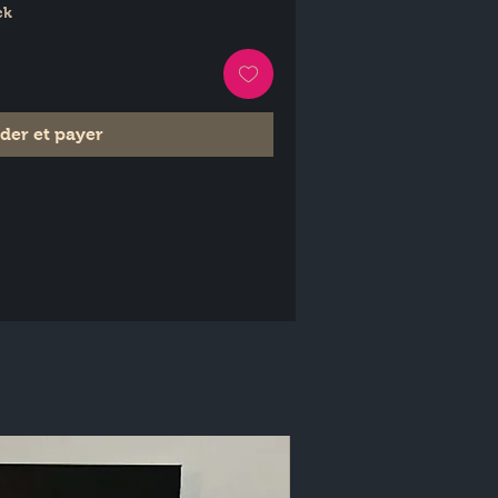
ck
er et payer
 diffusion optimale et délicate.
unique. Les légères bulles d'air 
'authenticité de la Jesmonite.
re coloris et parfum sur demande.