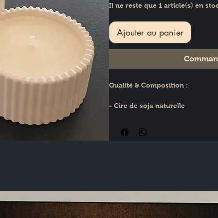
Il ne reste que 1 article(s) en sto
Ajouter au panier
Command
Qualité & Composition :
- Cire de soja naturelle 
- Parfum de Grasse 
- Dosée à 10% de parfum pour une
Le charme de l'artisanat :
Fait main : Chaque contenant est 
sont naturelles et garantissent l
Personnalisable : Choisissez vot