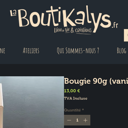
gne
Ateliers
Qui Sommes-nous ?
Blog
Bougie 90g (vanil
Prix
13,00 €
TVA Incluse
Quantité
*