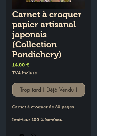
Carnet à croquer
papier artisanal
japonais
(Collection
Pondichery)
Prix
14,00 €
TVA Incluse
Trop tard ! Déjà Vendu !
Carnet à croquer de 80 pages
Intérieur 100 % bambou
Couverture de papier artisanal 