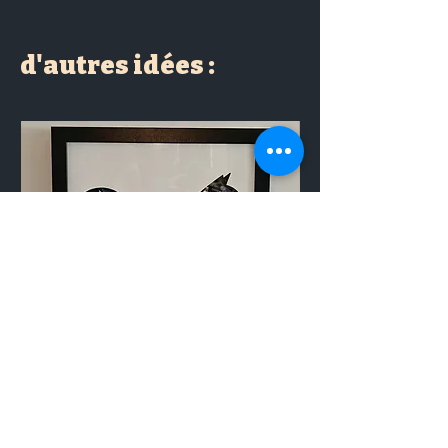
d'autres idées :
Tableau Chat jungle
Tableau VISAGE BL