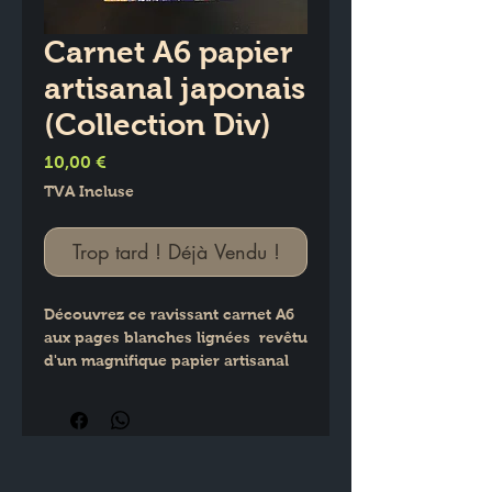
Carnet A6 papier
artisanal japonais
(Collection Div)
Prix
10,00 €
TVA Incluse
Trop tard ! Déjà Vendu !
Découvrez ce ravissant carnet A6 
aux pages blanches lignées  revêtu 
d'un magnifique papier artisanal 
japonais sélectionné avec soin par 
Isabelle des Créations du Caou. 
Ses 80 pages offrent un véritable 
plaisir d'écriture  idéal pour noter 
vos pensées ou vos créations au 