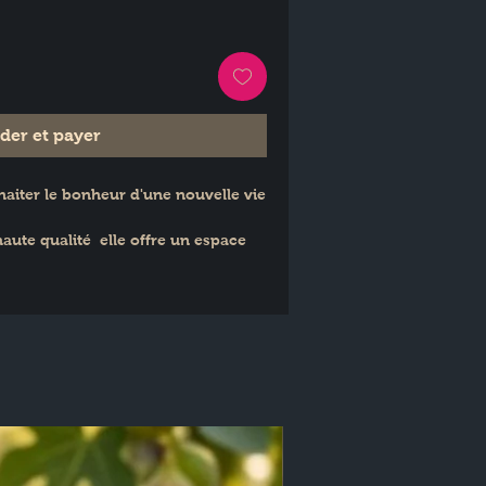
er et payer
haiter le bonheur d'une nouvelle vie 
ute qualité  elle offre un espace 
ersonnel et sincère.
 Plume Colorée et imprimée sur un 
mprimeur français.
cm