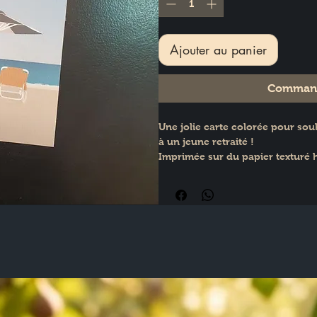
Ajouter au panier
Command
Une jolie carte colorée pour sou
à un jeune retraité !
Imprimée sur du papier texturé ha
vierge pour écrire un message p
Format : recto verso (10x15cm)
Carte illustrée à la main par Ma
papier texturé 250g/m2 par un i
Dimensions : H : 15 cm × L : 10 