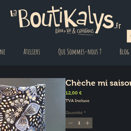
gne
Ateliers
Qui Sommes-nous ?
Blog
Chèche mi saiso
Prix
12,00 €
TVA Incluse
Quantité
*