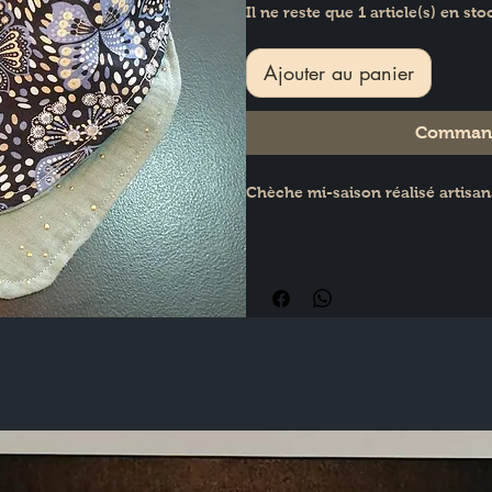
Il ne reste que 1 article(s) en sto
Ajouter au panier
Command
Chèche mi-saison réalisé artisa
2 pressions permettant d'ajuster l
Personnalisation avec le préno
moyennant 5 euros.