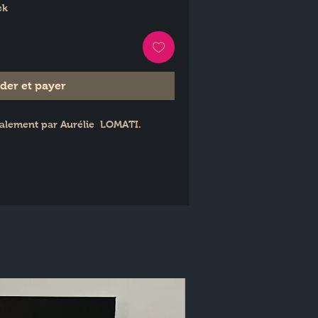
ck
er et payer
nalement par Aurélie  LOMATI.
a taille.
m brodé possible sur commande 