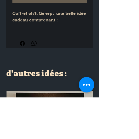
Coffret ch'ti Genepi  une belle idée 
cadeau comprenant :
1 bouteille de Genepi vergeoise
2 verre dégustation genepi
1 carte
d'autres idées :