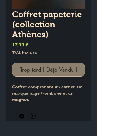
Coffret papeterie
(collection
Athènes)
Prix
17,00 €
TVA Incluse
Trop tard ! Déjà Vendu !
Coffret comprenant un carnet  un 
marque page trombone et un 
magnet.