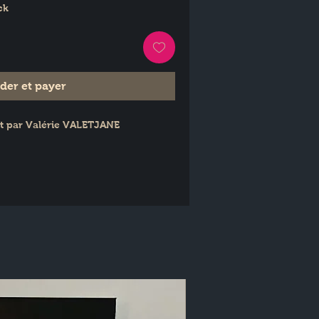
ck
er et payer
ent par Valérie VALETJANE