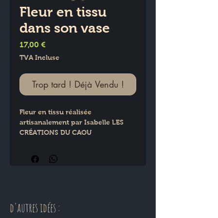
Fleur en tissu
dans son vase
Prix
17,00 €
TVA Incluse
Trop tard ! Déjà Vendu !
Fleur en tissu réalisée 
artisanalement par Isabelle LES 
CRÉATIONS DU CAOU
Présentée dans son petit vase en 
verre transparent
d'autres idées :