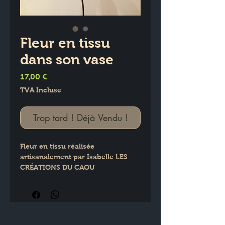
Fleur en tissu
dans son vase
Prix
17,00 €
TVA Incluse
Trop tard ! Déjà Vendu !
Fleur en tissu réalisée 
artisanalement par Isabelle LES 
CRÉATIONS DU CAOU
Présentée dans son petit vase en 
verre transparent