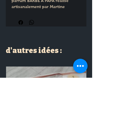
parfum BARBE A PAPA réalisé 
artisanalement par Martine 
SENTEUR ADDICT
Forme aléatoire en fonction des 
disponibilités
d'autres idées :
1 boite cartonnée (Design 
aléatoire) offerte pour l'achat de 
15 fondants dans la limite de stock 
disponible