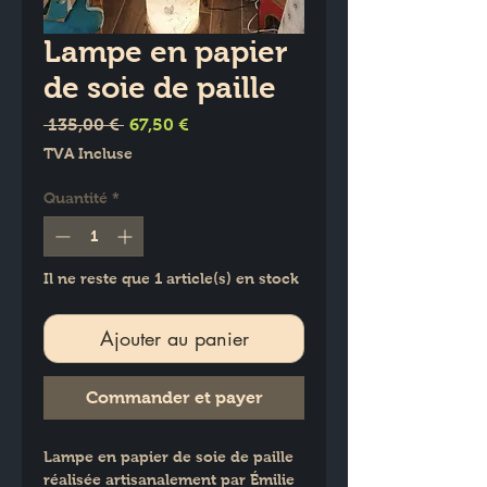
Lampe en papier
de soie de paille
Prix
Prix
 135,00 € 
67,50 €
original
promotionnel
TVA Incluse
Quantité
*
Il ne reste que 1 article(s) en stock
Ajouter au panier
Commander et payer
Lampe en papier de soie de paille 
réalisée artisanalement par Émilie  