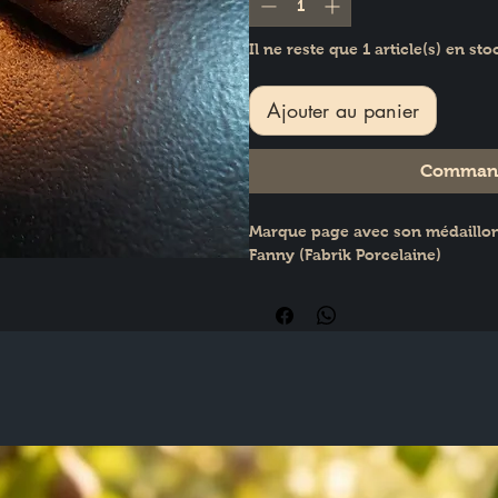
Il ne reste que 1 article(s) en sto
Ajouter au panier
Command
Marque page avec son médaillon 
Fanny (Fabrik Porcelaine)