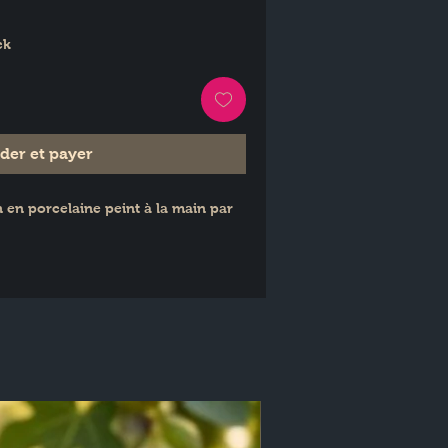
ck
er et payer
en porcelaine peint à la main par 