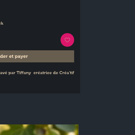
ck
er et payer
é par Tiffany  créatrice de Créa'tif