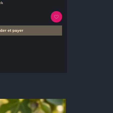
ck
er et payer
elle ???? purifient en profondeur  
x imperfections.
 et apaise ???? grâce à l’huile 