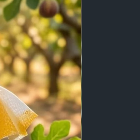
e  laissant la peau douce et nette.
e  charbon actif  huile essentielle de 
grasses
ine pour une peau purifiée