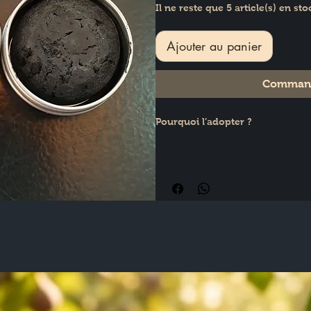
Il ne reste que 5 article(s) en sto
Ajouter au panier
Command
Pourquoi l’adopter ?
Le charbon actif et l’huile de nig
idéal pour les peaux sujettes au
Pourquoi c’est génial ?
Ce masque régule l’excès de sébum