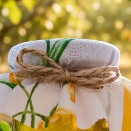
essentielle de petit grain bigarad
Ingrédients clés : Huile de nigell
petit grain bigarade ????
Parfait pour les peaux mixtes à 
Utilisation : 1 à 2 fois par sema
Poids : 8g