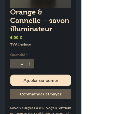
Orange &
Cannelle – savon
illuminateur
Prix
6,00 €
TVA Incluse
Quantité
*
Ajouter au panier
Commander et payer
Savon surgras à 8%  vegan  enrichi 
en beurre de karité nourrissant et 