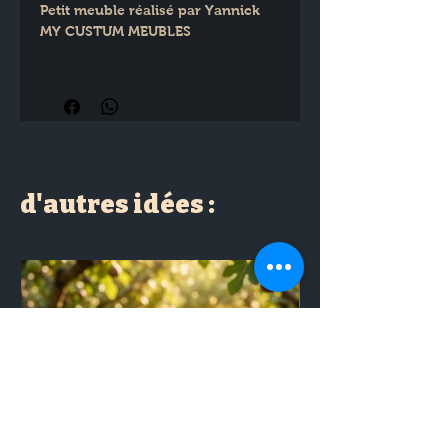
Petit meuble réalisé par Yannick 
MY CUSTUM MEUBLES
ATTENTION ATTENTION 
Retrait uniquement à Laboutikalys 
Pas d'envoi de meuble
Dimensions : H : 61 cm × L : 103 
cm × P : 29 cm
d'autres idées :