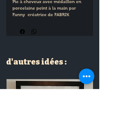
Pic à cheveux avec médaillon en 
porcelaine peint à la main par 
Fanny  créatrice de FABRIK 
PORCELAINE.
d'autres idées :