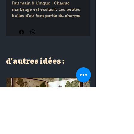
Fait main & Unique : Chaque 
marbrage est exclusif. Les petites 
bulles d'air font partie du charme 
authentique de la jesmonite.
Sur-mesure : Entièrement 
personnalisable (couleurs ) sur 
demande.
d'autres idées :
Dimensions : L : 17 cm