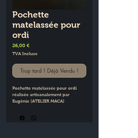
Pochette
matelassée pour
ordi
Prix
26,00 €
TVA Incluse
Trop tard ! Déjà Vendu !
Pochette matelassée pour ordi 
réalisée artisanalement par 
Eugénie (ATELIER MACA)
23 x 31 cm