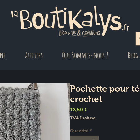
gne
Ateliers
Qui Sommes-nous ?
Blog
Pochette pour t
crochet
Prix
12,50 €
TVA Incluse
Quantité
*