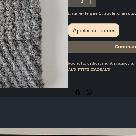
Il ne reste que 1 article(s) en sto
Ajouter au panier
Command
Pochette entièrement réalisée ar
AUX PTITS CADEAUX
Dimensions : H : 19 cm × L : 10 