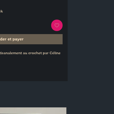
ck
er et payer
tisanalement au crochet par Céline 
cm