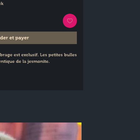
ck
er et payer
age est exclusif. Les petites bulles 
entique de la jesmonite.
nalisable (couleurs ) sur demande.