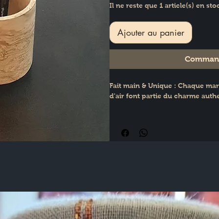
Il ne reste que 1 article(s) en sto
Ajouter au panier
Command
Fait main & Unique : Chaque marbr
d'air font partie du charme auth
Sur-mesure : Entièrement person
Dimensions : H : 9 cm