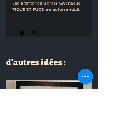
Sac à tarte réalisé par Gwenaëlle 
PIQUE ET PUCE  en coton enduit.
d'autres idées :