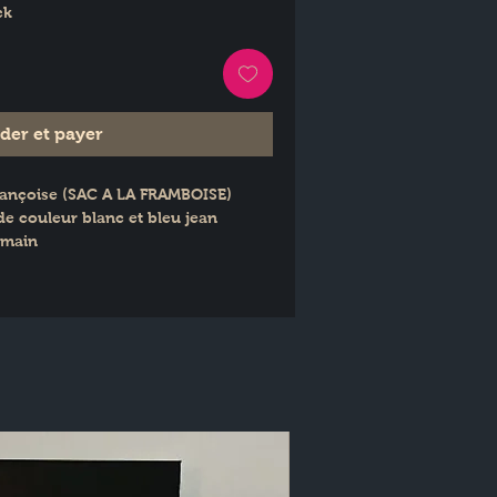
ck
er et payer
Françoise (SAC A LA FRAMBOISE)
e couleur blanc et bleu jean
 main
squeton argent pour un porté
ds
m × P : 11 cm