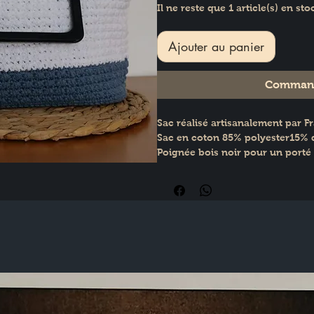
Il ne reste que 1 article(s) en sto
Ajouter au panier
Command
Sac réalisé artisanalement par 
Sac en coton 85% polyester15% d
Poignée bois noir pour un porté
Anse réglable amovible sur mou
épaule et croisé
Fermeture aimantée
Fond du sac en simili cuir et pie
Dimensions : H : 25 cm × L : 30 c