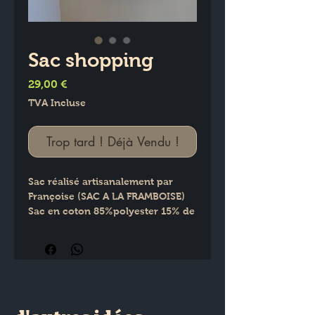
Sac shopping
Prix
29,00 €
TVA Incluse
Trop tard ! Déjà Vendu !
Sac réalisé artisanalement par
Françoise (SAC A LA FRAMBOISE)
Sac en coton 85%polyester 15% de
couleur noir et lin
Anses à nouettes lin de 60 cm
pour un porté epaule
Fermeture intérieure avec
mousqueton argent avec
ouverture totale pour un 2 en 1 et
cordon de serrage