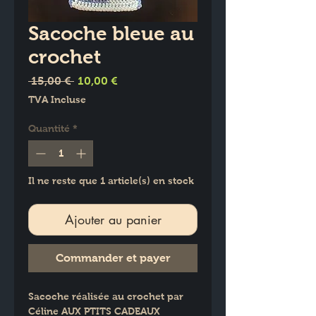
Sacoche bleue au
crochet
Prix
Prix
 15,00 € 
10,00 €
original
promotionnel
TVA Incluse
Quantité
*
Il ne reste que 1 article(s) en stock
Ajouter au panier
Commander et payer
Sacoche réalisée au crochet par 
Céline AUX PTITS CADEAUX