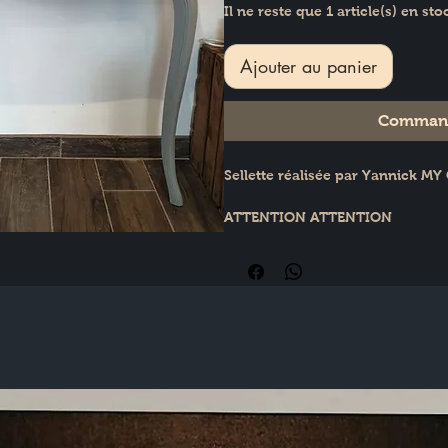
Il ne reste que 1 article(s) en sto
Ajouter au panier
Command
Sellette réalisée par Yannick 
ATTENTION ATTENTION 
Retrait uniquement à Laboutikal
Pas d'envoi de meuble
Dimensions : H : 74 cm × L : 88 c