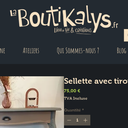
gne
Ateliers
Qui Sommes-nous ?
Blog
Sellette avec tiro
Prix
75,00 €
TVA Incluse
Quantité
*