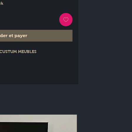
ck
er et payer
MY CUSTUM MEUBLES
ys 
m × P : 27 cm