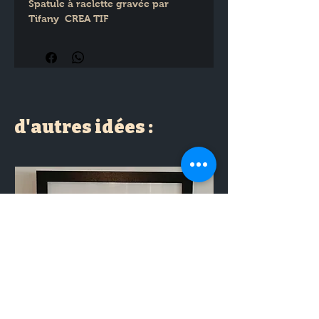
Spatule à raclette gravée par 
Tifany  CREA TIF
d'autres idées :