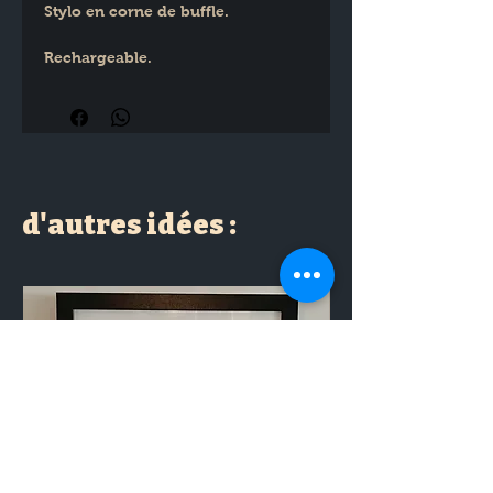
Stylo en corne de buffle.
Rechargeable.
Fabrication artisanale 
(Chantournage) par David AUVRAY 
BOIS DE MER.
d'autres idées :