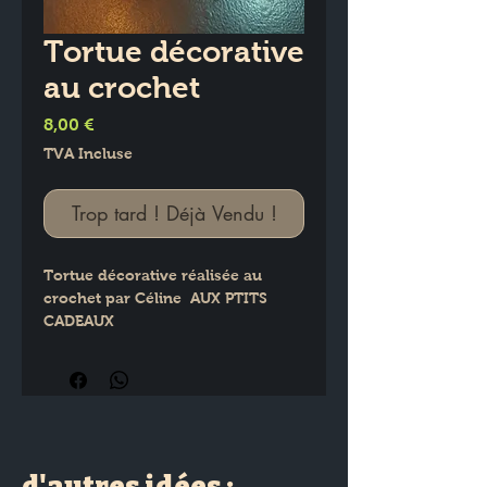
Tortue décorative
au crochet
Prix
8,00 €
TVA Incluse
Trop tard ! Déjà Vendu !
Tortue décorative réalisée au 
crochet par Céline  AUX PTITS 
CADEAUX
Dimensions : H : 11 cm × L : 9.5 cm