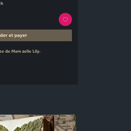
ck
er et payer
ce de Mam zelle Lily.