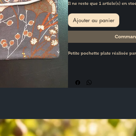
Il ne reste que 1 article(s) en sto
Ajouter au panier
Command
Petite pochette plate réalisée p
Dimensions 17.5 X 14.5 cm