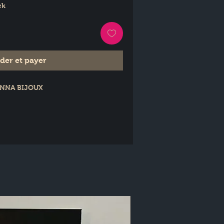
ck
er et payer
TENNA BIJOUX