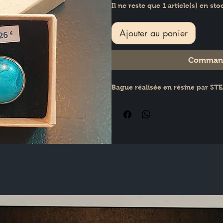
Il ne reste que 1 article(s) en sto
Ajouter au panier
Command
Bague réalisée en résine par S