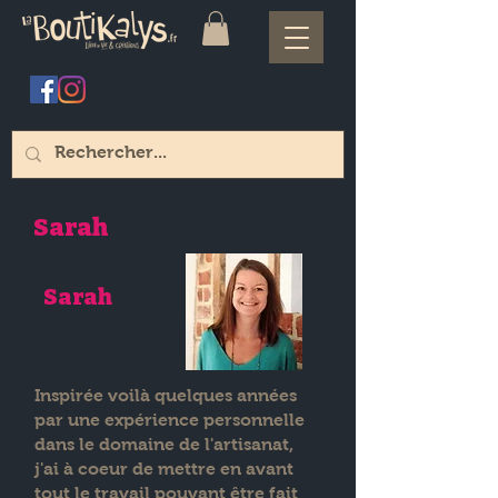
Sarah
Sarah
Inspirée voilà quelques années
par une expérience personnelle
dans le domaine de l'artisanat,
j'ai à coeur de mettre en avant
tout le travail pouvant être fait