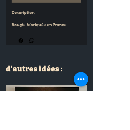
Description
Bougie fabriquée en France
Cire de soja 100% végétale
Mèche en coton pur sans plomb
Ne contient pas de substance CMR
d'autres idées :
Parfums de Grasse (Madeleine)
Pot apothicaire en verre
Dimensions du pot : 8 x 6 5 cm
Poids : 320 g
Durée de combustion : 35 heures 
environ