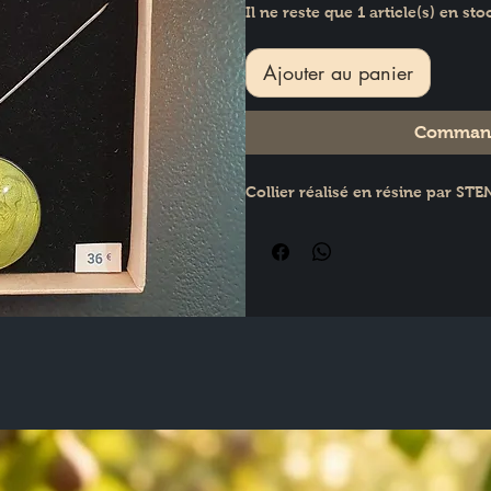
Il ne reste que 1 article(s) en sto
Ajouter au panier
Command
Collier réalisé en résine par S