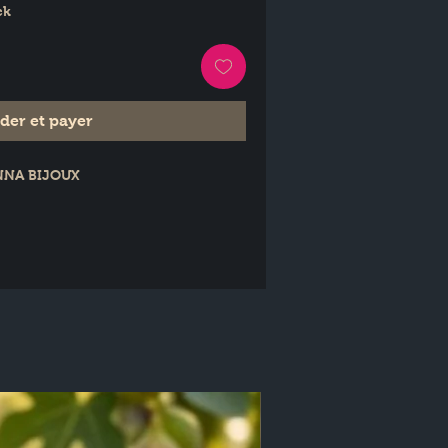
ck
er et payer
TENNA BIJOUX