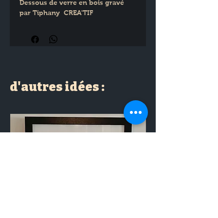
Dessous de verre en bois gravé 
par Tiphany  CREA'TIF
d'autres idées :