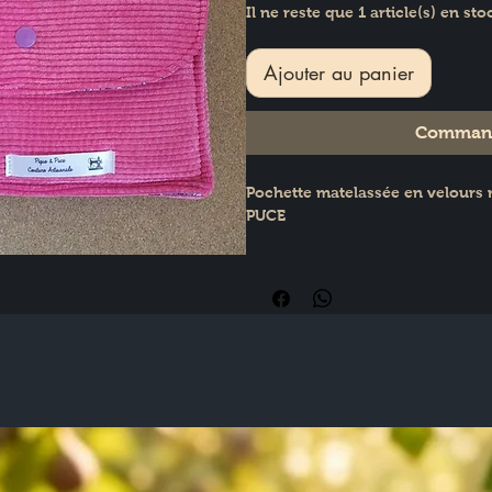
Il ne reste que 1 article(s) en sto
Ajouter au panier
Command
Pochette matelassée en velours 
PUCE
Dimensions : 16 x 19 cm