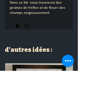
Dans ce kit  vous trouverez des 
graines de trèfles et de fleurs des 
champs soigneusement 
sélectionnées  du terreau adapté  
ainsi qu'un guide d'instructions 
détaillé pour vous aider à réussir 
votre semis. Il suffit de suivre les 
étapes simples et de regarder vos 
fleurs pousser!
d'autres idées :
Ce kit contient :
2 pastilles de terre compactées qui 
gonflent à l'arrosage
1 sachet de graines