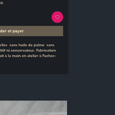
ck
er et payer
lles  sans huile de palme  sans 
tif ni conservateur. Fabrication 
ait à la main en atelier à Faches-
tique fabriqué à partir 
es.
e*  cire d'abeille*  beurre de 
iel*  Vitamine E naturelle.
DALUS DULCIS OIL*  CERA ALBA  