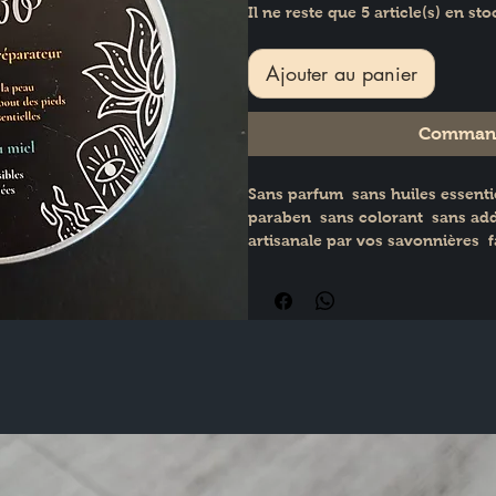
Il ne reste que 5 article(s) en sto
Ajouter au panier
Command
Sans parfum  sans huiles essentie
paraben  sans colorant  sans addi
artisanale par vos savonnières  f
Thumesnil  Made in France. Cosmé
d'ingrédients certifiés biologiqu
Composition: huile d'amande douc
karité*  macérat de Calendula*  m
Ingrédients INCI : PRUNUS AMYG