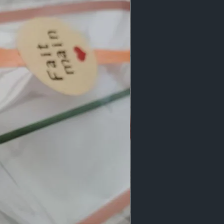
*  HELIANTHUS ANNUUS SEED 
CINALIS FLOWER EXTRACT*  
biologique
er. En cas de contact avec les yeux  
 pot  ne le jetez pas mais recyclez-
ubelle jaune  votre geste Eco-