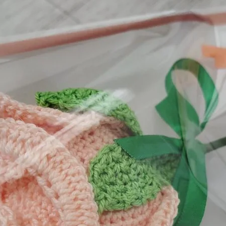
BUTYROSPERMUM PARKII BUTTER
OIL*  HONEY*  CALENDULA OFFI
TOCOPHEROL EXTRACT
*Certifiés issus de l'agriculture 
PAO: 12 mois
Précautions d'emploi: Ne pas aval
rincer abondamment.
Si vous souhaitez remplacer votre
le avec sa capsule dans votre po