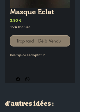
Masque Eclat
Prix
3,90 €
TVA Incluse
Trop tard ! Déjà Vendu !
Pourquoi l’adopter ?
Il revitalise le teint ???? grâce au 
beurre de karité et au lait de 
chèvre  qui nourrissent et 
illuminent.
d'autres idées :