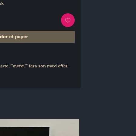
ck
er et payer
arte ""merci"" fera son maxi effet.
France
avec son enveloppe kraft sous 
 parfaite à glisser sur un cadeau ou 