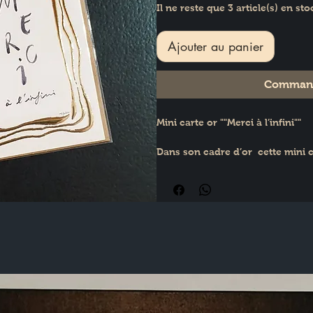
Il ne reste que 3 article(s) en sto
Ajouter au panier
Command
Mini carte or ""Merci à l’infini""
Dans son cadre d’or  cette mini c
Imprimé avec soin et amour en 
Mini carte postale rigide livrée 
blister.
Format carte de visite (55x85mm)
un bouquet de fleur !