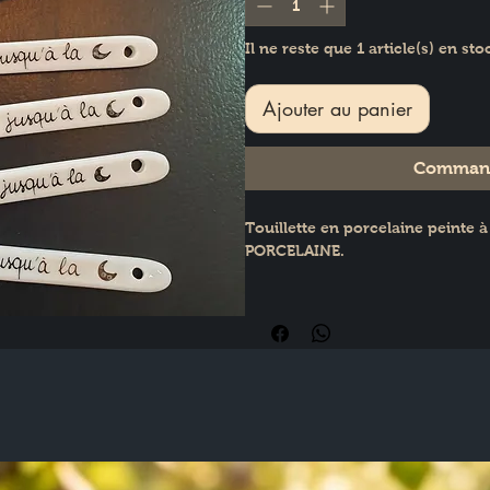
Il ne reste que 1 article(s) en sto
Ajouter au panier
Command
Touillette en porcelaine peinte à
PORCELAINE.
Longueur 10cm