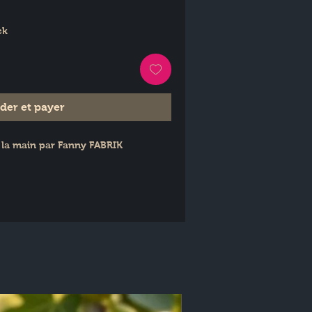
ck
er et payer
 la main par Fanny FABRIK 